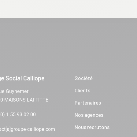
e Social Calliope
Société
Clients
ue Guynemer
00 MAISONS LAFFITTE
Partenaires
(0) 1 55 93 02 00
Nos agences
Nous recrutons
act[a]groupe-calliope.com