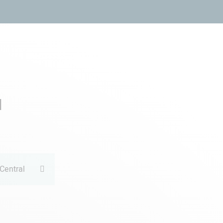
ns
Services
Clients
Partenaires
Actualités
l
Central