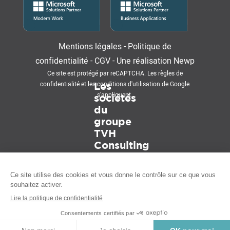
Mentions légales
-
Politique de
confidentialité
-
CGV
-
Une réalisation
Newp
Ce site est protégé par reCAPTCHA. Les
règles de
confidentialité
et les
conditions d'utilisation
de Google
Les
s'appliquent.
sociétés
du
groupe
TVH
Consulting
CONTACT