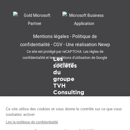
Mentions légales
-
Politique de
confidentialité
-
CGV
-
Une réalisation
Newp
Ce site est protégé par reCAPTCHA. Les
règles de
confidentialité
et les
conditions d'utilisation
de Google
Les
s'appliquent.
sociétés
du
groupe
TVH
Consulting