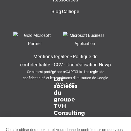
Blog Calliope
Mentions légales
-
Politique de
confidentialité
-
CGV
-
Une réalisation
Newp
Ce site est protégé par reCAPTCHA. Les
règles de
confidentialité
et les
conditions d'utilisation
de Google
Les
s'appliquent.
sociétés
du
groupe
TVH
Consulting