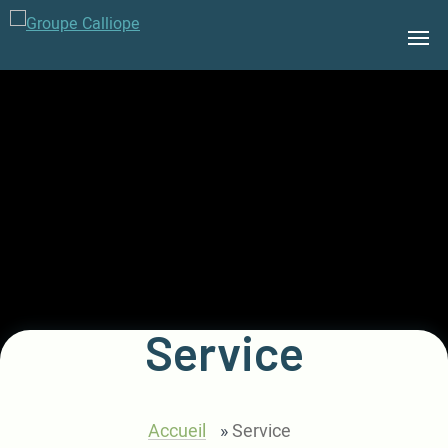
Groupe
Calliope
Service
Accueil
»
Service