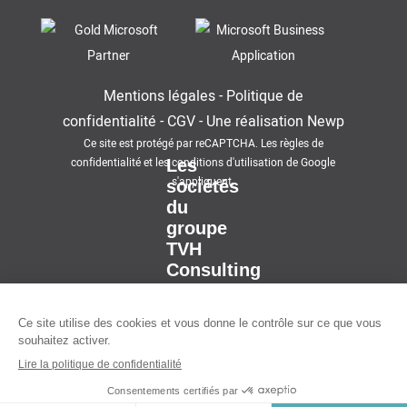
Mentions légales
-
Politique de
confidentialité
-
CGV
-
Une réalisation
Newp
Ce site est protégé par reCAPTCHA. Les
règles de
confidentialité
et les
conditions d'utilisation
de Google
Les
s'appliquent.
sociétés
du
groupe
TVH
Consulting
CONTACT