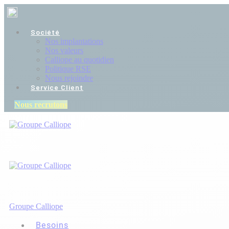
Société
Nos implantations
Nos valeurs
Calliope au quotidien
Politique RSE
Nous rejoindre
Service Client
Nous recrutons
Groupe Calliope
Besoins