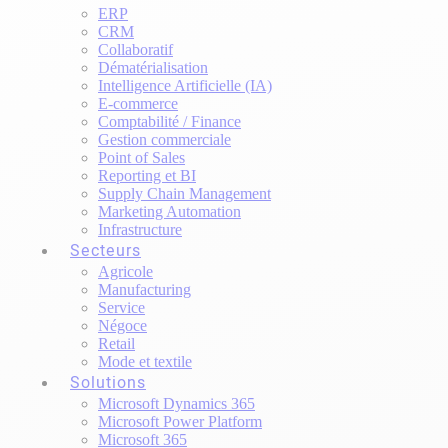
ERP
CRM
Collaboratif
Dématérialisation
Intelligence Artificielle (IA)
E-commerce
Comptabilité / Finance
Gestion commerciale
Point of Sales
Reporting et BI
Supply Chain Management
Marketing Automation
Infrastructure
Secteurs
Agricole
Manufacturing
Service
Négoce
Retail
Mode et textile
Solutions
Microsoft Dynamics 365
Microsoft Power Platform
Microsoft 365