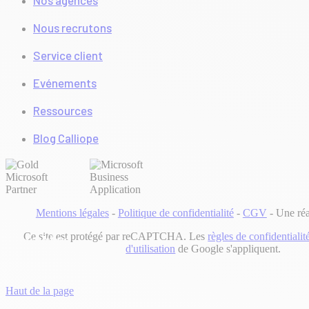
Nos agences
Nous recrutons
Service client
Evénements
Ressources
Blog Calliope
Mentions légales
-
Politique de confidentialité
-
CGV
-
Une réa
Les sociétés du groupe TVH
Ce site est protégé par reCAPTCHA. Les
règles de confidentialit
Consulting
d'utilisation
de Google s'appliquent.
Haut de la page