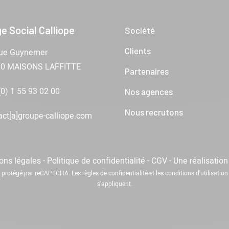
e Social Calliope
Société
Clients
ue Guynemer
00 MAISONS LAFFITTE
Partenaires
(0) 1 55 93 02 00
Nos agences
Nous recrutons
act[a]groupe-calliope.com
ons légales
-
Politique de confidentialité
-
CGV
-
Une réalisatio
st protégé par reCAPTCHA. Les
règles de confidentialité
et les
conditions d'utilisation
s'appliquent.