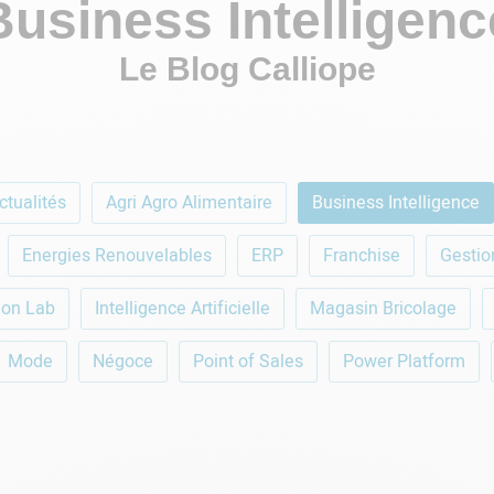
Business Intelligenc
Le Blog Calliope
ctualités
Agri Agro Alimentaire
Business Intelligence
Energies Renouvelables
ERP
Franchise
Gestio
ion Lab
Intelligence Artificielle
Magasin Bricolage
Mode
Négoce
Point of Sales
Power Platform