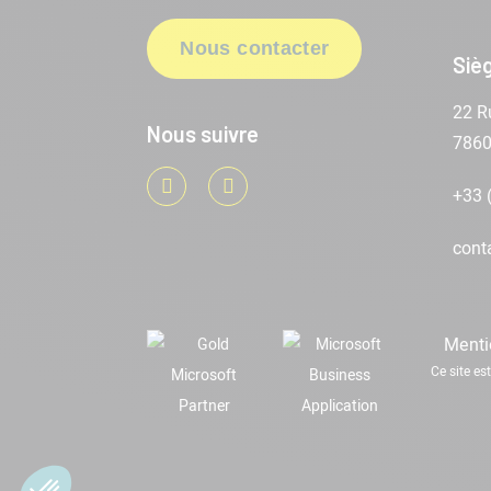
Nous contacter
Sièg
22 R
Nous suivre
786
LinkedIn
Youtube
+33 
cont
Menti
Ce site e