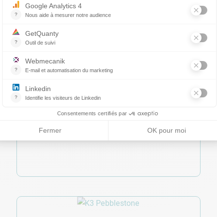
CallioAgri
Un ERP dédié à la gestion des coopératives et
négoces agricoles sur la solution Dynamics
Business Central