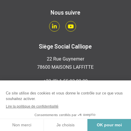
Nous suivre
LinkedIn
Youtube
Siège Social Calliope
22 Rue Guynemer
78600 MAISONS LAFFITTE
+33 (0) 1 55 93 02 00
contact[a]groupe-calliope.com
CONTACT
Société