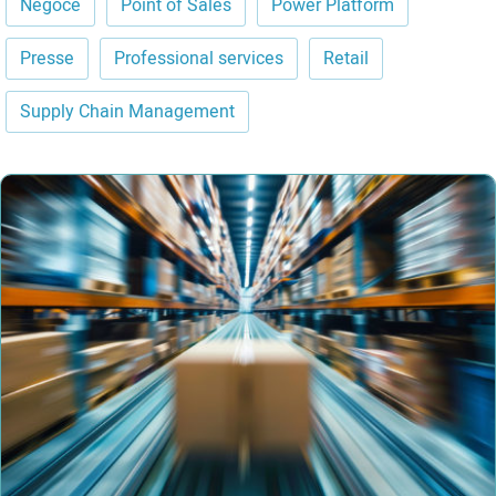
Négoce
Point of Sales
Power Platform
Presse
Professional services
Retail
Supply Chain Management