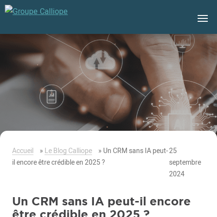
Groupe
Calliope
Accueil
»
Le Blog Calliope
»
Un CRM sans IA peut-
25
il encore être crédible en 2025 ?
septembre
2024
Un CRM sans IA peut-il encore
être crédible en 2025 ?