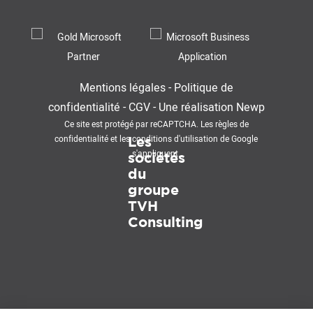
Mentions légales
-
Politique de
confidentialité
-
CGV
-
Une réalisation
Newp
Ce site est protégé par reCAPTCHA. Les
règles de
confidentialité
et les
conditions d'utilisation
de Google
Les
s'appliquent.
sociétés
du
groupe
TVH
Consulting