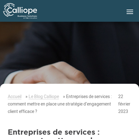
Groupe
Calliope
Accueil
»
Le Blog Calliope
»
Entreprises de services :
22
comment mettre en place une stratégie d’engagement
février
client efficace ?
2023
Entreprises de services :