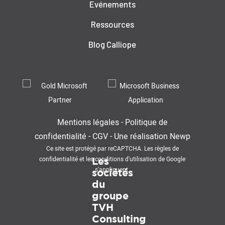
Evénements
Ressources
Blog Calliope
Mentions légales
-
Politique de
confidentialité
-
CGV
-
Une réalisation
Newp
Ce site est protégé par reCAPTCHA. Les
règles de
confidentialité
et les
conditions d'utilisation
de Google
Les
s'appliquent.
sociétés
du
groupe
TVH
Consulting