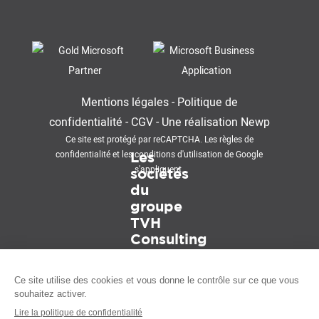
Mentions légales
-
Politique de
confidentialité
-
CGV
-
Une réalisation
Newp
Ce site est protégé par reCAPTCHA. Les
règles de
confidentialité
et les
conditions d'utilisation
de Google
Les
s'appliquent.
sociétés
du
groupe
TVH
Consulting