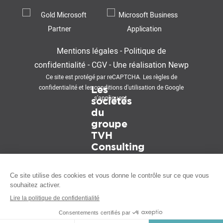
Mentions légales
-
Politique de
confidentialité
-
CGV
-
Une réalisation
Newp
Ce site est protégé par reCAPTCHA. Les
règles de
confidentialité
et les
conditions d'utilisation
de Google
Les
s'appliquent.
sociétés
du
groupe
TVH
Consulting
CONTACT