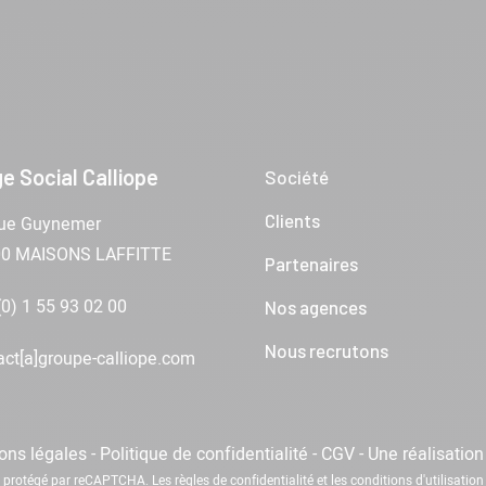
e Social Calliope
Société
Clients
ue Guynemer
00 MAISONS LAFFITTE
Partenaires
(0) 1 55 93 02 00
Nos agences
Nous recrutons
act[a]groupe-calliope.com
ons légales
-
Politique de confidentialité
-
CGV
-
Une réalisatio
st protégé par reCAPTCHA. Les
règles de confidentialité
et les
conditions d'utilisation