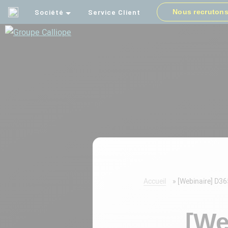
Société
Service Client
Nous recruton
Groupe
Calliope
Accueil
»
[Webinaire] D365
[We