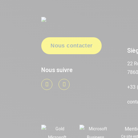
Nous contacter
Sièg
22 R
Nous suivre
786
LinkedIn
Youtube
+33 
cont
Menti
Ce site e