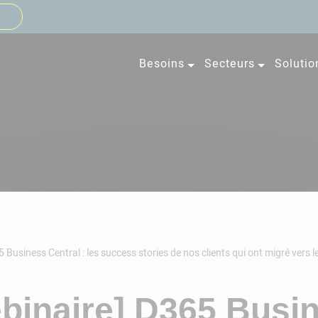
s
Besoins
Secteurs
Solutio
 Business Central : les success stories de nos clients qui ont migré vers le
binaire] D365 Busi