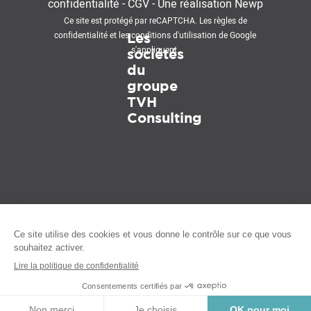
confidentialité
-
CGV
-
Une réalisation
Newp
Ce site est protégé par reCAPTCHA. Les
règles de
confidentialité
et les
conditions d'utilisation
de Google
Les
s'appliquent.
sociétés
du
groupe
TVH
Consulting
CONTACT