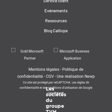
Service client
Evénements
Ressources
Blog Calliope
Mentions légales
-
Politique de
confidentialité
-
CGV
-
Une réalisation
Newp
Ce site est protégé par reCAPTCHA. Les
règles de
confidentialité
et les
conditions d'utilisation
de Google
Les
s'appliquent.
sociétés
du
groupe
TVH