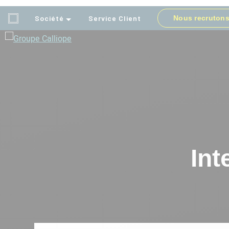
Accueil
»
Intelligence Artificielle (IA)
Société
Service Client
Nous recruton
Groupe
Calliope
Int