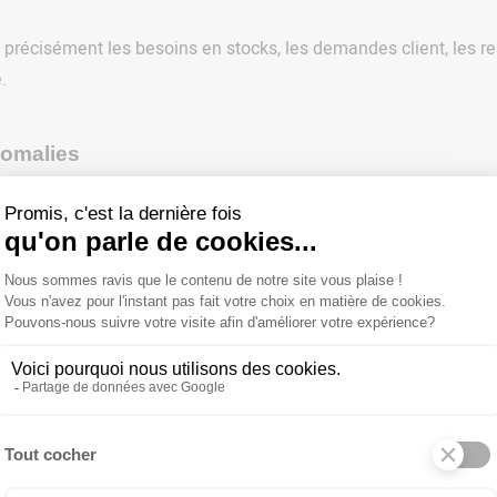
us précisément les besoins en stocks, les demandes client, les 
.
nomalies
es comportements suspects ou les anomalies dans les données fi
.
sant des analyses avancées, l'IA permet aux entreprises d'optimi