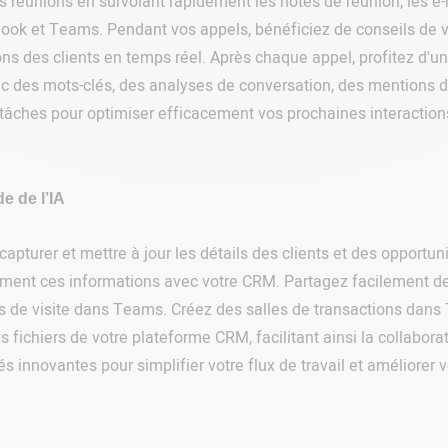
réunions en survolant rapidement les notes de réunion, les e-m
ok et Teams. Pendant vos appels, bénéficiez de conseils de ve
ns des clients en temps réel. Après chaque appel, profitez d'u
 des mots-clés, des analyses de conversation, des mentions de
âches pour optimiser efficacement vos prochaines interactions
de de l’IA
our capturer et mettre à jour les détails des clients et des oppor
ent ces informations avec votre CRM. Partagez facilement des
 de visite dans Teams. Créez des salles de transactions dans
ichiers de votre plateforme CRM, facilitant ainsi la collaborat
és innovantes pour simplifier votre flux de travail et améliorer vo