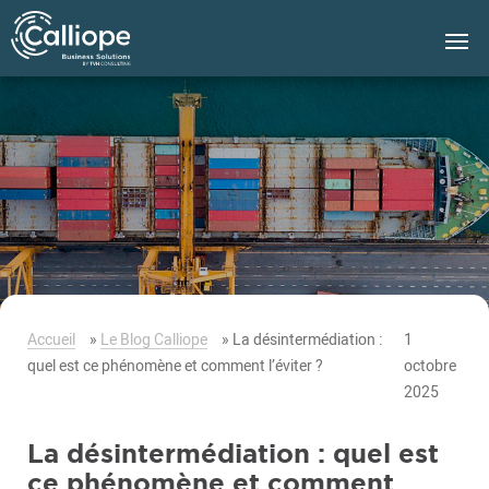
Groupe
Calliope
Accueil
»
Le Blog Calliope
»
La désintermédiation :
1
quel est ce phénomène et comment l’éviter ?
octobre
2025
La désintermédiation : quel est
ce phénomène et comment