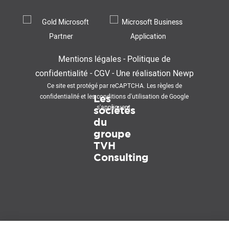
Mentions légales
-
Politique de
confidentialité
-
CGV
-
Une réalisation
Newp
Ce site est protégé par reCAPTCHA. Les
règles de
confidentialité
et les
conditions d'utilisation
de Google
Les
s'appliquent.
sociétés
du
groupe
TVH
Consulting