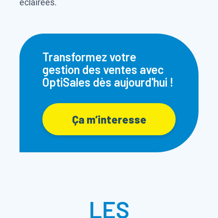
éclairées.
Transformez votre
gestion des ventes avec
OptiSales dès aujourd'hui !
Ça m’interesse
LES