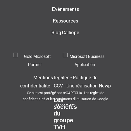
Evénements
Ressources
Blog Calliope
Mentions légales
-
Politique de
confidentialité
-
CGV
-
Une réalisation
Newp
Ce site est protégé par reCAPTCHA. Les
règles de
confidentialité
et les
conditions d'utilisation
de Google
Les
s'appliquent.
sociétés
du
groupe
TVH