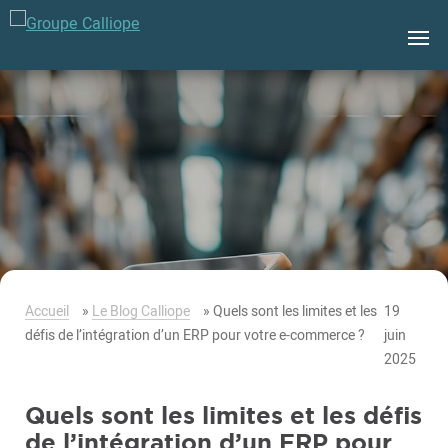
Groupe
Calliope
Accueil
»
Le Blog Calliope
»
Quels sont les limites et les
19
défis de l’intégration d’un ERP pour votre e-commerce ?
juin
2025
Quels sont les limites et les défis
de l’intégration d’un ERP pour