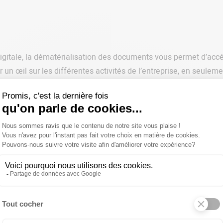
digitale, la dématérialisation des documents vous permet d’accéd
er un œil sur les différentes activités de l’entreprise, en seule
, et gagnez du temps et de l’argent. Par ailleurs, nous précis
 vos collaborateurs, en fonction des besoins de l’entreprise.
GES DE LA DÉMATÉRIALISATION DES D
sente de nombreux avantages pour les entreprises, mais quels 
roposés par une telle opération.
age