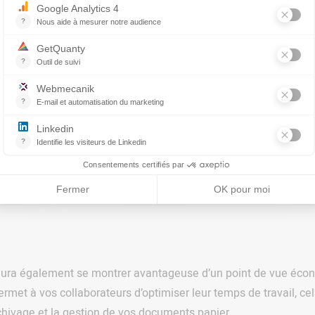
mat papier, la gestion et l’archivage peuvent s’avérer des pl
 format papier sont également plus difficiles à classer et orga
el gain de temps et d’espace. En seulement quelques clics, org
il
ois de multiples tâches. Impression, signature, scan… Nombreu
s. Grâce à la signature électronique permise par la dématérial
tre temps de travail et celui de vos collaborateurs.
ura également se montrer avantageuse d’un point de vue économ
permet à vos collaborateurs d’optimiser leur temps de travail, 
rchivage et la gestion de vos documents papier.