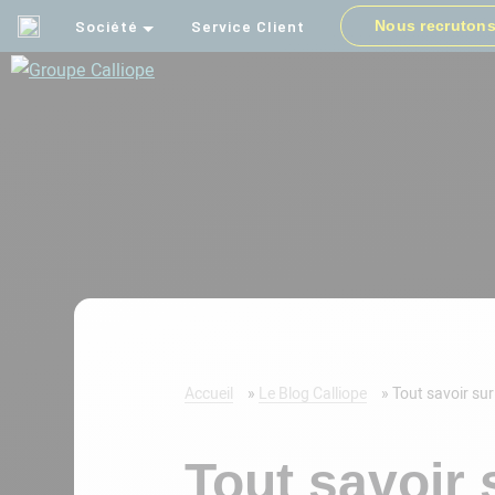
Société
Service Client
Nous recruton
Groupe
Calliope
Accueil
»
Le Blog Calliope
»
Tout savoir su
Tout savoir 