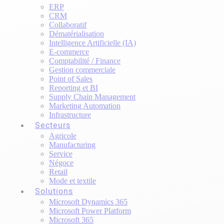
ERP
CRM
Collaboratif
Dématérialisation
Intelligence Artificielle (IA)
E-commerce
Comptabilité / Finance
Gestion commerciale
Point of Sales
Reporting et BI
Supply Chain Management
Marketing Automation
Infrastructure
Secteurs
Agricole
Manufacturing
Service
Négoce
Retail
Mode et textile
Solutions
Microsoft Dynamics 365
Microsoft Power Platform
Microsoft 365