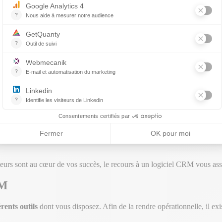
et d’améliorer la gestion des
interactions avec vos prospects et vos 
M contribue au développement d’une stratégie pertinente en lien avec v
ertes de temps grâce à l’automatisation de tâches chronophages, ainsi qu’
s offre
une connaissance approfondie de votre panel clients
, alors pl
vos relations clients
tront de bénéficier de tous ces avantages. En vous équipant de cet outi
rospects en clients.
 fiches contact, relances par mail, etc) au profit d’autres missions.
mme les messageries électroniques et instantanées ou les logiciels ERP.
s.
lisateurs sont au cœur de vos succès, le recours à un logiciel CRM vous as
RM
rents outils
dont vous disposez. Afin de la rendre opérationnelle, il exis