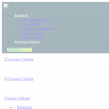
Société
Nos implantations
Nos valeurs
Calliope au quotidien
Politique RSE
Nous rejoindre
Service Client
Nous recrutons
Groupe Calliope
Besoins